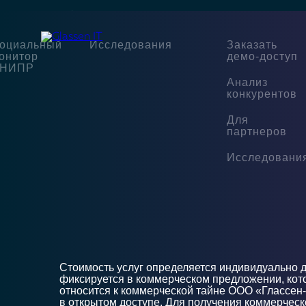
Главная
/
Компания
/
Команда
оциальный
Исследования
Заказать
онитор
демо-доступ
НИПР
Анализ
конкурентов
Для
партнеров
Исследовани
Стоимость услуг определяется индивидуально д
фиксируется в коммерческом предложении, кото
относится к коммерческой тайне ООО «Глассен-
в открытом доступе. Для получения коммерчес